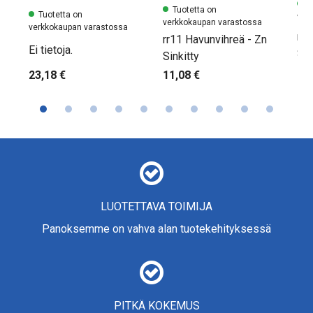
Tu
Tuotetta on
Tuotetta on
ver
verkkokaupan varastossa
verkkokaupan varastossa
rr1
rr11 Havunvihreä - Zn
Ei tietoja.
Sin
Sinkitty
23,18 €
16,
11,08 €
LUOTETTAVA TOIMIJA
Panoksemme on vahva alan tuotekehityksessä
PITKÄ KOKEMUS