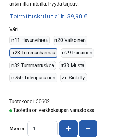
antamilla mitoilla. Pyydä tarjous.
Toimituskulut alk. 39,90 €
Väri
rr11 Havunvihreä
rr20 Valkoinen
rr23 Tummanharmaa
rr29 Punainen
rr32 Tummanruskea
rr33 Musta
rr750 Tiilenpunainen
Zn Sinkitty
Tuotekoodi: 50602
Tuotetta on verkkokaupan varastossa
Kasvata määrää
Vähennä määrää
Määrä