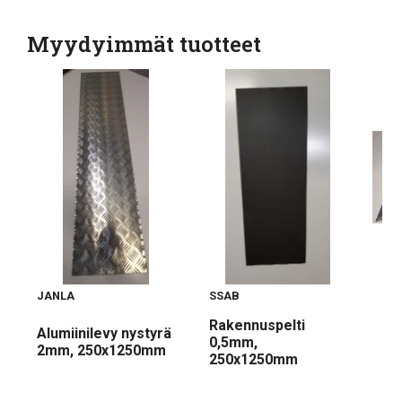
Myydyimmät tuotteet
JANLA
SSAB
KO
Rakennuspelti
Pää
Alumiinilevy nystyrä
0,5mm,
a 
2mm, 250x1250mm
250x1250mm