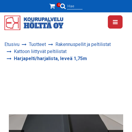
Siirry pääsisältöön
0
Hae
Etusivu
Tuotteet
Rakennuspellit ja peltilistat
Kattoon liittyvät peltilistat
Harjapelti/harjalista, leveä 1,75m