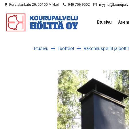
Siirry pääsisältöön
Pursialankatu 20, 50100 Mikkeli
040 706 9502
myynti@kourupalv
Etusivu
Asen
Etusivu
Tuotteet
Rakennuspellit ja peltil