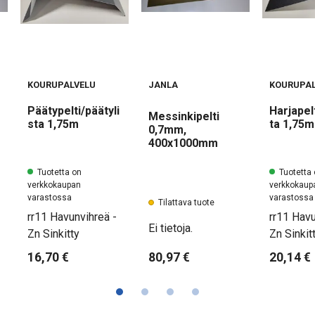
KOURUPALVELU
JANLA
KOURUPAL
Päätypelti/päätyli
Harjapelt
Messinkipelti
sta 1,75m
ta 1,75m
0,7mm,
400x1000mm
Tuotetta on
Tuotetta
verkkokaupan
verkkokaup
varastossa
varastossa
Tilattava tuote
rr11 Havunvihreä -
rr11 Havu
Ei tietoja.
Zn Sinkitty
Zn Sinkit
16,70 €
20,14 €
80,97 €