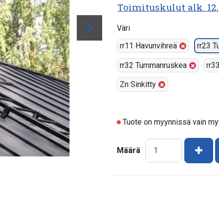
Toimituskulut alk. 12,
Väri
rr11 Havunvihreä
rr23 
rr32 Tummanruskea
rr3
Zn Sinkitty
Tuote on myynnissä vain m
Kasv
Määrä