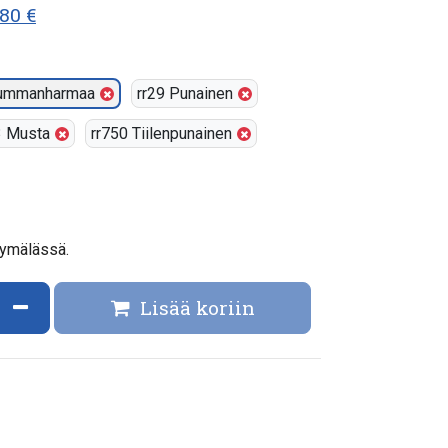
80 €
Tummanharmaa
rr29 Punainen
3 Musta
rr750 Tiilenpunainen
yymälässä.
ata määrää
Vähennä määrää
Lisää koriin