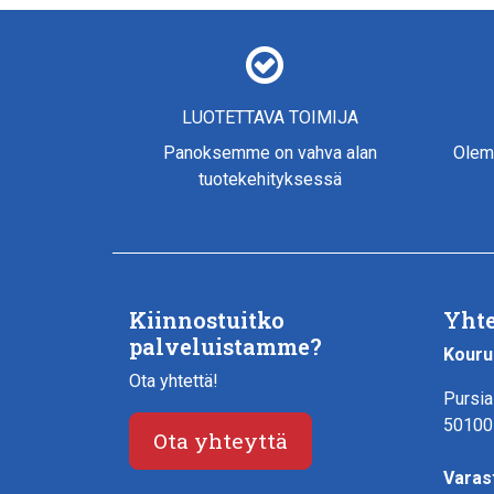
LUOTETTAVA TOIMIJA
Panoksemme on vahva alan
Olem
tuotekehityksessä
Kiinnostuitko
Yhte
palveluistamme?
Kouru
Ota yhtettä!
Pursia
50100
Ota yhteyttä
Varas