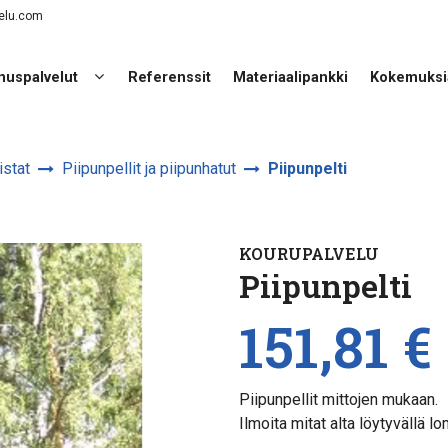
elu.com
nuspalvelut
Referenssit
Materiaalipankki
Kokemuksi
istat
Piipunpellit ja piipunhatut
Piipunpelti
KOURUPALVELU
Piipunpelti
151,81 €
Piipunpellit mittojen mukaan.
Ilmoita mitat alta löytyvällä 