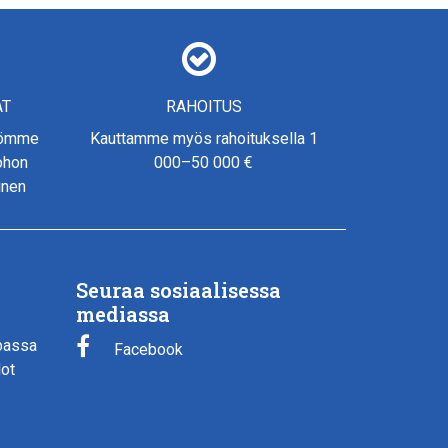
AT
RAHOITUS
yömme
Kauttamme myös rahoituksella 1
johon
000–50 000 €
inen
Seuraa sosiaalisessa
mediassa
passa
Facebook
dot