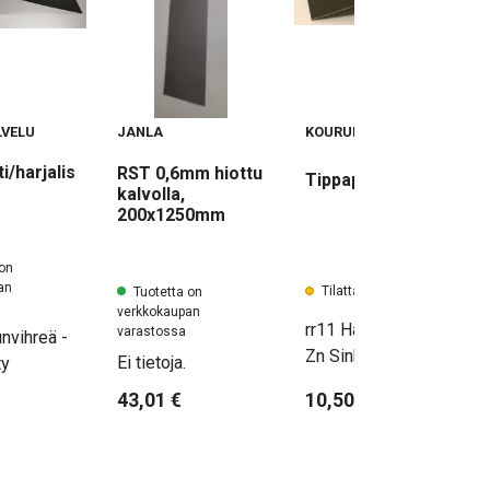
VELU
JANLA
KOURUPALVELU
i/harjalis
RST 0,6mm hiottu
Tippapelti 1,75m
kalvolla,
200x1250mm
 on
an
Tilattava tuote
Tuotetta on
verkkokaupan
rr11 Havunvihreä -
varastossa
nvihreä -
Zn Sinkitty
Ei tietoja.
ty
43,01 €
10,50 €