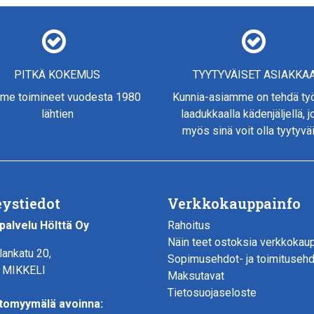
PITKÄ KOKEMUS
TYYTYVÄISET ASIAKKA
me toimineet vuodesta 1980
Kunnia-asiamme on tehdä t
lähtien
laadukkaalla kädenjäljellä, 
myös sinä voit olla tyytyvä
ystiedot
Verkkokauppainfo
palvelu Hölttä Oy
Rahoitus
Näin teet ostoksia verkkokau
lankatu 20,
Sopimusehdot- ja toimituseh
 MIKKELI
Maksutavat
Tietosuojaseloste
tomyymälä avoinna: