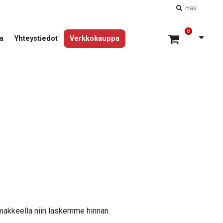
Hae
0
Avaa 
a
Yhteystiedot
Verkkokauppa
lomakkeella niin laskemme hinnan.