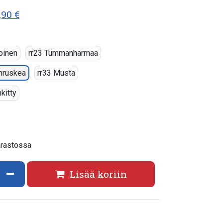
,90 €
oinen
rr23 Tummanharmaa
nruskea
rr33 Musta
kitty
arastossa
ata määrää
Vähennä määrää
Lisää koriin