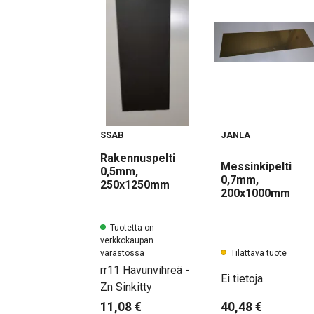
SSAB
JANLA
Rakennuspelti
Messinkipelti
0,5mm,
0,7mm,
250x1250mm
200x1000mm
Tuotetta on
verkkokaupan
varastossa
Tilattava tuote
rr11 Havunvihreä -
Ei tietoja.
Zn Sinkitty
11,08 €
40,48 €