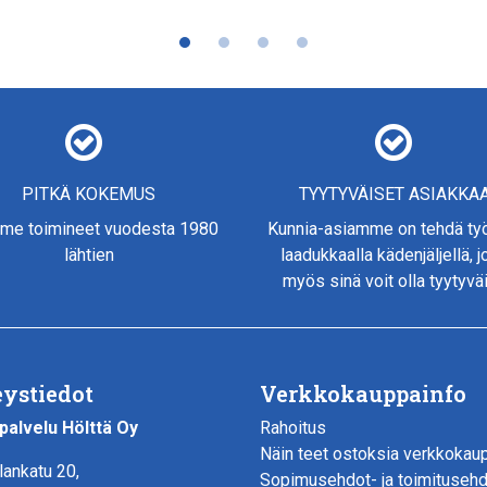
PITKÄ KOKEMUS
TYYTYVÄISET ASIAKKA
me toimineet vuodesta 1980
Kunnia-asiamme on tehdä t
lähtien
laadukkaalla kädenjäljellä, 
myös sinä voit olla tyytyvä
ystiedot
Verkkokauppainfo
palvelu Hölttä Oy
Rahoitus
Näin teet ostoksia verkkokau
lankatu 20,
Sopimusehdot- ja toimituseh