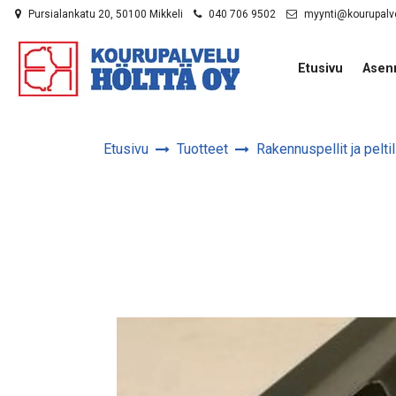
Siirry pääsisältöön
Pursialankatu 20, 50100 Mikkeli
040 706 9502
myynti@kourupalv
Etusivu
Asen
Etusivu
Tuotteet
Rakennuspellit ja peltil