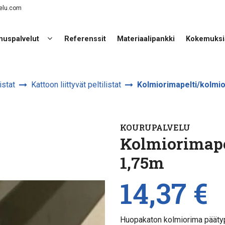
elu.com
nuspalvelut
Referenssit
Materiaalipankki
Kokemuksi
istat
Kattoon liittyvät peltilistat
Kolmiorimapelti/kolmio
KOURUPALVELU
Kolmiorimape
1,75m
14,37 €
Huopakaton kolmiorima päätyp