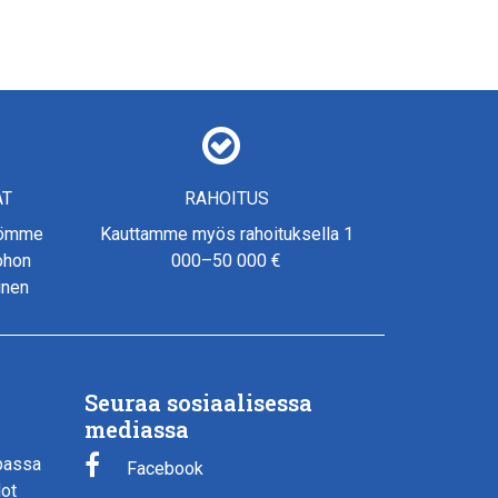
AT
RAHOITUS
yömme
Kauttamme myös rahoituksella 1
johon
000–50 000 €
inen
Seuraa sosiaalisessa
mediassa
passa
Facebook
dot