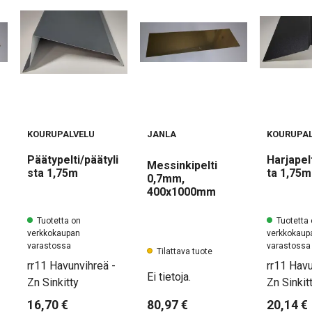
KOURUPALVELU
JANLA
KOURUPAL
Päätypelti/päätyli
Harjapelt
Messinkipelti
sta 1,75m
ta 1,75m
0,7mm,
400x1000mm
Tuotetta on
Tuotetta
verkkokaupan
verkkokaup
varastossa
varastossa
Tilattava tuote
rr11 Havunvihreä -
rr11 Havu
Ei tietoja.
Zn Sinkitty
Zn Sinkit
16,70 €
20,14 €
80,97 €