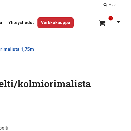
Hae
0
Avaa 
a
Yhteystiedot
Verkkokauppa
rimalista 1,75m
lti/kolmiorimalista
elti