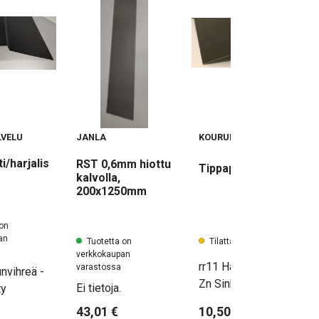
VELU
JANLA
KOURUPALVELU
i/harjalis
RST 0,6mm hiottu
Tippapelti 1,75m
kalvolla,
200x1250mm
 on
an
Tilattava tuote
Tuotetta on
verkkokaupan
rr11 Havunvihreä -
varastossa
nvihreä -
Zn Sinkitty
Ei tietoja.
ty
43,01 €
10,50 €