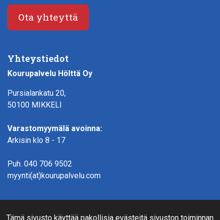
Ota yhteyttä
Yhteystiedot
Kourupalvelu Hölttä Oy
Pursialankatu 20,
50100 MIKKELI
Varastomyymälä avoinna:
Arkisin klo 8 - 17
Puh.
040 706 9502
myynti(at)kourupalvelu.com
Verkkokauppainfo
Tämä sivusto käyttää pakollisia evästeitä sivuston toiminnan