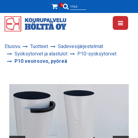
Siirry pääsisältöön
0
Hae
Etusivu
Tuotteet
Sadevesijärjestelmät
Syöksytorvet ja alastulot
P10-syöksytorvet
P10 vesirosvo, pyöreä