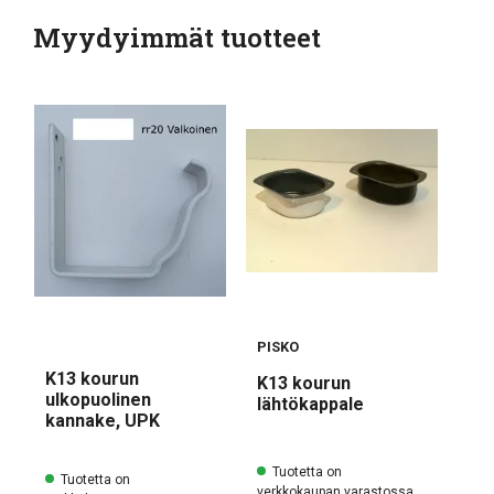
Myydyimmät tuotteet
PISKO
K13 kourun
K13 kourun
Kii
ulkopuolinen
lähtökappale
kannake, UPK
Tuotetta on
Tuotetta on
verkkokaupan varastossa