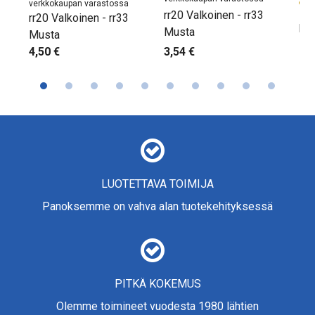
Ti
verkkokaupan varastossa
rr20 Valkoinen - rr33
rr20 Valkoinen - rr33
pa
Musta
Musta
0,8
3,54 €
4,50 €
LUOTETTAVA TOIMIJA
Panoksemme on vahva alan tuotekehityksessä
PITKÄ KOKEMUS
Olemme toimineet vuodesta 1980 lähtien