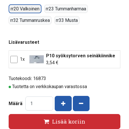
rr20 Valkoinen
rr23 Tummanharmaa
rr32 Tummanruskea
rr33 Musta
Lisävarusteet
P10 syöksytorven seinäkiinnike
1x
3,54 €
Tuotekoodi: 16873
Tuotetta on verkkokaupan varastossa
Kasvata määrää
Vähennä määrää
Määrä
Lisää koriin