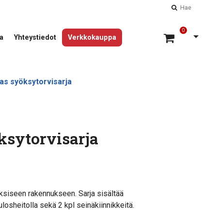
Hae
0
Avaa 
a
Yhteystiedot
Verkkokauppa
as syöksytorvisarja
ksytorvisarja
oksiseen rakennukseen. Sarja sisältää
ulosheitolla sekä 2 kpl seinäkiinnikkeitä.