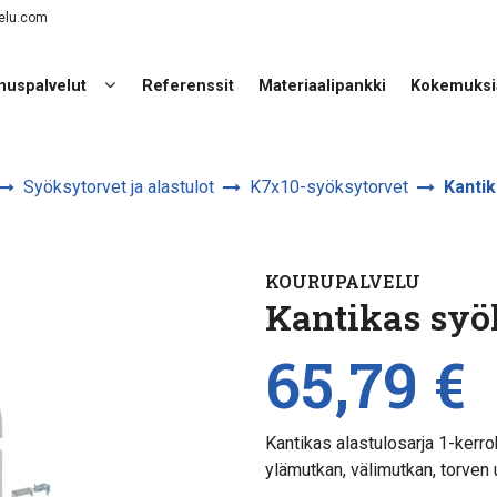
elu.com
nuspalvelut
Referenssit
Materiaalipankki
Kokemuksi
Syöksytorvet ja alastulot
K7x10-syöksytorvet
Kantik
KOURUPALVELU
Kantikas syö
65,79 €
Kantikas alastulosarja 1-kerr
ylämutkan, välimutkan, torven 