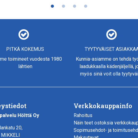
PITKÄ KOKEMUS
TYYTYVÄISET ASIAKKA
me toimineet vuodesta 1980
Kunnia-asiamme on tehdä t
lähtien
laadukkaalla kädenjäljellä, 
myös sinä voit olla tyytyvä
ystiedot
Verkkokauppainfo
palvelu Hölttä Oy
Rahoitus
Näin teet ostoksia verkkokau
lankatu 20,
Sopimusehdot- ja toimituseh
 MIKKELI
Maksutavat