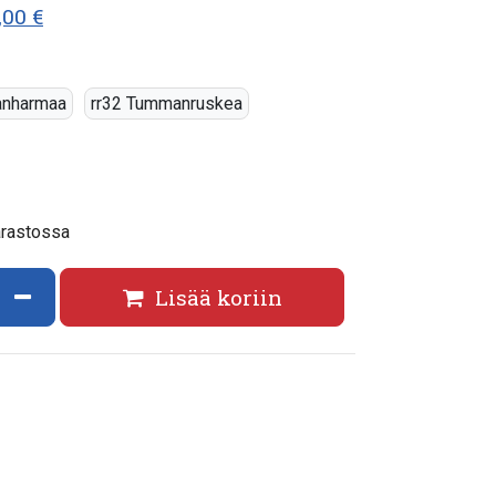
,00 €
anharmaa
rr32 Tummanruskea
arastossa
ata määrää
Vähennä määrää
Lisää koriin