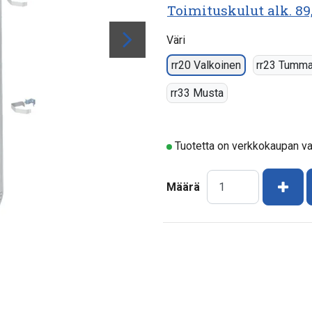
Toimituskulut alk. 89
Väri
rr20 Valkoinen
rr23 Tumm
rr33 Musta
Tuotetta on verkkokaupan v
Kasv
Määrä