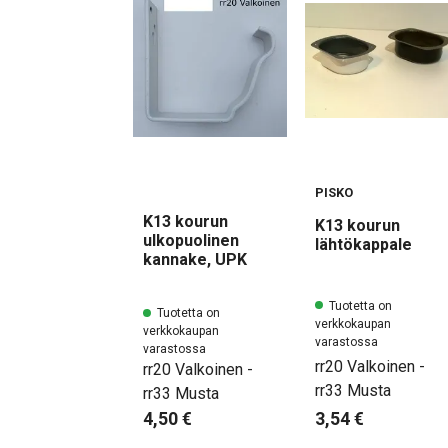
PISKO
K13 kourun
K13 kourun
ulkopuolinen
lähtökappale
kannake, UPK
Tuotetta on
Tuotetta on
verkkokaupan
verkkokaupan
varastossa
varastossa
rr20 Valkoinen -
rr20 Valkoinen -
rr33 Musta
rr33 Musta
3,54 €
4,50 €