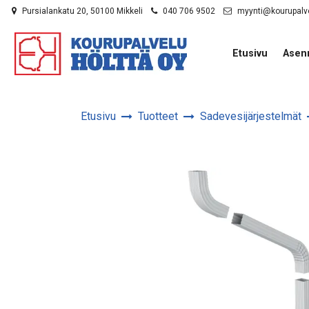
Siirry pääsisältöön
Pursialankatu 20, 50100 Mikkeli
040 706 9502
myynti@kourupalv
Etusivu
Asen
Etusivu
Tuotteet
Sadevesijärjestelmät