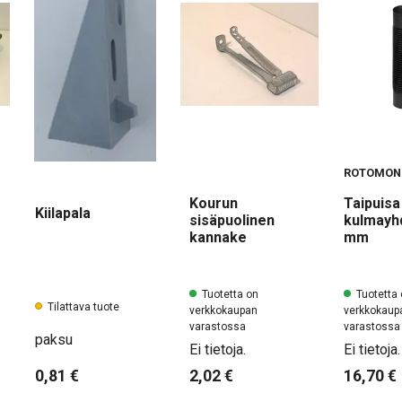
ROTOMON
Kourun
Taipuisa
Kiilapala
sisäpuolinen
kulmayh
kannake
mm
Tuotetta on
Tuotetta
Tilattava tuote
verkkokaupan
verkkokaup
varastossa
varastossa
paksu
Ei tietoja.
Ei tietoja.
0,81 €
2,02 €
16,70 €