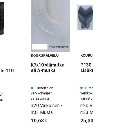
KOURUPALVELU
KOURUPALVELU
K7x10 ylämutka
P130 kourun
eli A-mutka
sisäkulma 90 ast
de 110
Tuotetta on
Tuotetta on
verkkokaupan
verkkokaupan
 on
varastossa
varastossa
an
rr20 Valkoinen -
rr20 Valkoinen -
rr33 Musta
rr33 Musta
10,63 €
25,30 €