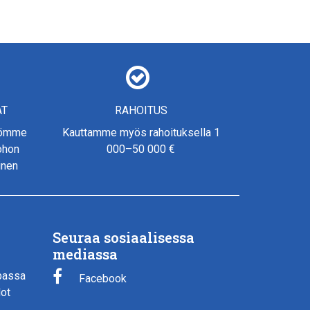
AT
RAHOITUS
yömme
Kauttamme myös rahoituksella 1
johon
000–50 000 €
inen
Seuraa sosiaalisessa
mediassa
passa
Facebook
dot