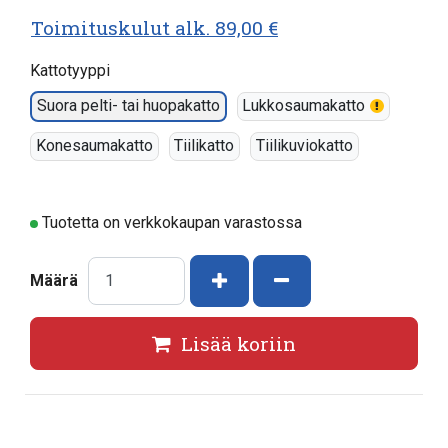
Toimituskulut alk. 89,00 €
Kattotyyppi
Suora pelti- tai huopakatto
Lukkosaumakatto
Konesaumakatto
Tiilikatto
Tiilikuviokatto
Tuotetta on verkkokaupan varastossa
Kasvata määrää
Vähennä määrää
Määrä
Lisää koriin