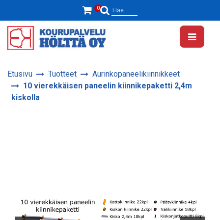
Siirry pääsisältöön
0
Hae
Etusivu
Tuotteet
Aurinkopaneelikiinnikkeet
10 vierekkäisen paneelin kiinnikepaketti 2,4m
kiskolla