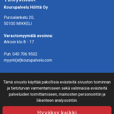
Kourupalvelu Hölttä Oy
Pursialankatu 20,
50100 MIKKELI
Varastomyymälä avoinna:
Arkisin klo 8 - 17
Puh.
040 706 9502
myynti(at)kourupalvelu.com
Verkkokauppainfo
Tämä sivusto käyttää pakollisia evästeitä sivuston toiminnan
Rahoitus
ja tietoturvan varmentamiseen sekä valinnaisia evästeitä
Näin teet ostoksia verkkokaupassa
palveluiden toimittamiseen, mainosten personointiin ja
Sopimusehdot- ja toimitusehdot
liikenteen analysointiin.
Maksutavat
Tietosuojaseloste
Hyväksy kaikki