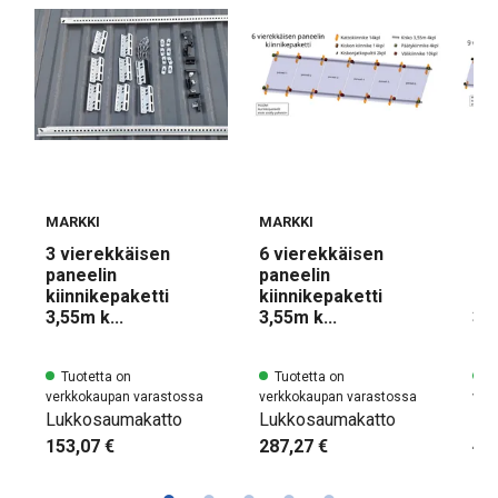
MARKKI
MARKKI
MA
3 vierekkäisen
6 vierekkäisen
9 
paneelin
paneelin
pa
kiinnikepaketti
kiinnikepaketti
kii
3,55m k...
3,55m k...
3,5
Tuotetta on
Tuotetta on
Tu
verkkokaupan varastossa
verkkokaupan varastossa
ver
Lukkosaumakatto
Lukkosaumakatto
Lu
153,07 €
287,27 €
42