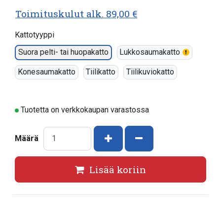
Toimituskulut alk. 89,00 €
Kattotyyppi
Suora pelti- tai huopakatto
Lukkosaumakatto
Konesaumakatto
Tiilikatto
Tiilikuviokatto
Tuotetta on verkkokaupan varastossa
Kasvata määrää
Vähennä määrää
Määrä
Lisää koriin