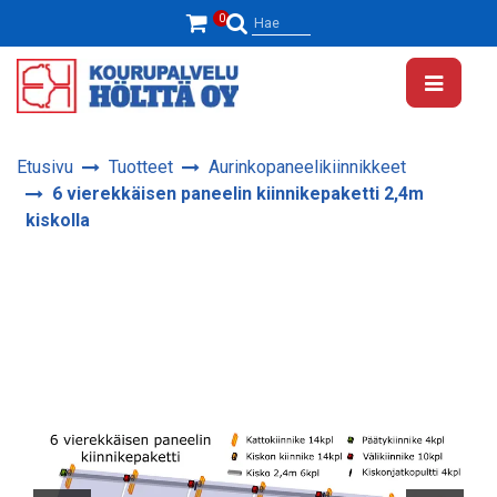
Siirry pääsisältöön
0
Hae
Etusivu
Tuotteet
Aurinkopaneelikiinnikkeet
6 vierekkäisen paneelin kiinnikepaketti 2,4m
kiskolla