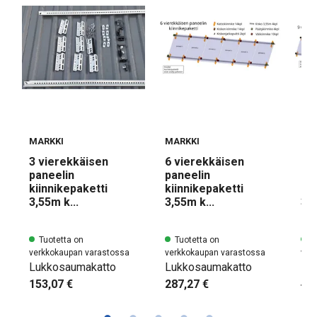
MARKKI
MARKKI
MA
3 vierekkäisen
6 vierekkäisen
9 
paneelin
paneelin
pa
kiinnikepaketti
kiinnikepaketti
kii
3,55m k...
3,55m k...
3,5
Tuotetta on
Tuotetta on
Tu
verkkokaupan varastossa
verkkokaupan varastossa
ver
Lukkosaumakatto
Lukkosaumakatto
Lu
153,07 €
287,27 €
42