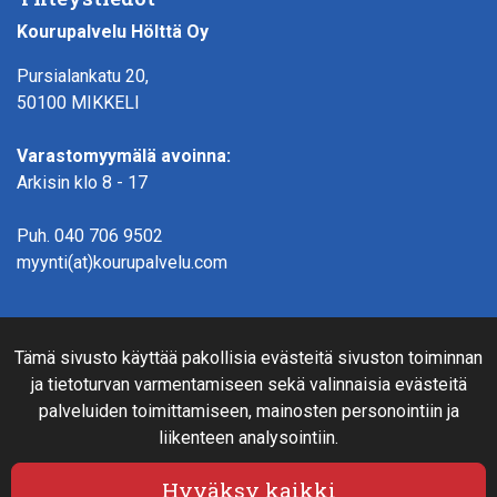
Kourupalvelu Hölttä Oy
Pursialankatu 20,
50100 MIKKELI
Varastomyymälä avoinna:
Arkisin klo 8 - 17
Puh.
040 706 9502
myynti(at)kourupalvelu.com
Verkkokauppainfo
Tämä sivusto käyttää pakollisia evästeitä sivuston toiminnan
Rahoitus
ja tietoturvan varmentamiseen sekä valinnaisia evästeitä
Näin teet ostoksia verkkokaupassa
palveluiden toimittamiseen, mainosten personointiin ja
Sopimusehdot- ja toimitusehdot
liikenteen analysointiin.
Maksutavat
Tietosuojaseloste
Hyväksy kaikki