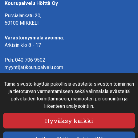
Kourupalvelu Hölttä Oy
Pursialankatu 20,
50100 MIKKELI
Varastomyymälä avoinna:
Arkisin klo 8 - 17
Puh.
040 706 9502
myynti(at)kourupalvelu.com
Tämä sivusto käyttää pakollisia evästeitä sivuston toiminnan
Verkkokauppainfo
ja tietoturvan varmentamiseen sekä valinnaisia evästeitä
Rahoitus
palveluiden toimittamiseen, mainosten personointiin ja
Näin teet ostoksia verkkokaupassa
liikenteen analysointiin.
Sopimusehdot- ja toimitusehdot
Hyväksy kaikki
Maksutavat
Tietosuojaseloste