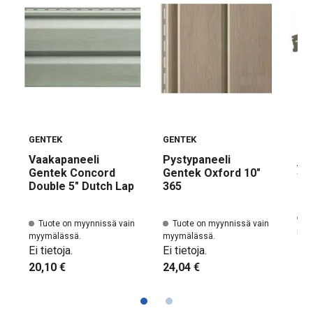
GENTEK
GENTEK
GE
Vaakapaneeli
Pystypaneeli
Alo
Gentek Concord
Gentek Oxford 10"
va
Double 5" Dutch Lap
365
T
Tuote on myynnissä vain
Tuote on myynnissä vain
myy
myymälässä.
myymälässä.
Ei t
Ei tietoja.
Ei tietoja.
11,
20,10 €
24,04 €