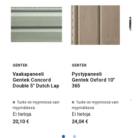
GENTEK
GENTEK
GE
Vaakapaneeli
Pystypaneeli
J-l
Gentek Concord
Gentek Oxford 10"
Double 5" Dutch Lap
365
T
Tuote on myynnissä vain
Tuote on myynnissä vain
myy
myymälässä.
myymälässä.
Ei t
Ei tietoja.
Ei tietoja.
7,9
20,10 €
24,04 €