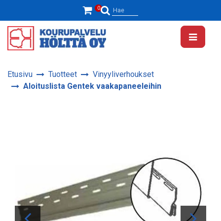
Siirry pääsisältöön
0
Hae
Etusivu
Tuotteet
Vinyyliverhoukset
Aloituslista Gentek vaakapaneeleihin