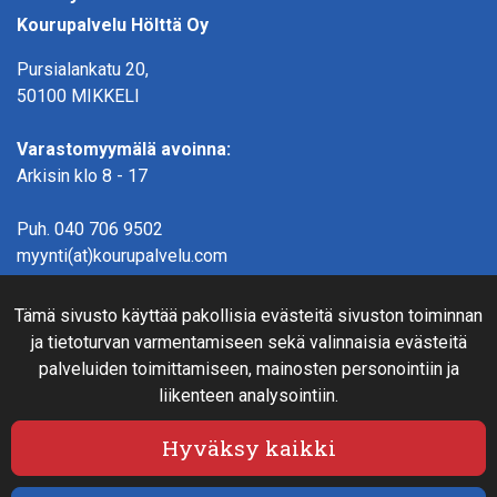
Kourupalvelu Hölttä Oy
Pursialankatu 20,
50100 MIKKELI
Varastomyymälä avoinna:
Arkisin klo 8 - 17
Puh.
040 706 9502
myynti(at)kourupalvelu.com
Tämä sivusto käyttää pakollisia evästeitä sivuston toiminnan
Verkkokauppainfo
ja tietoturvan varmentamiseen sekä valinnaisia evästeitä
Rahoitus
palveluiden toimittamiseen, mainosten personointiin ja
Näin teet ostoksia verkkokaupassa
liikenteen analysointiin.
Sopimusehdot- ja toimitusehdot
Hyväksy kaikki
Maksutavat
Tietosuojaseloste