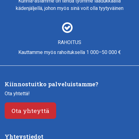
Kunnia-asiamme on tehdä työmme laadukkaalla
kädenjäljellä, johon myös sinä voit olla tyytyväinen
RAHOITUS
Kauttamme myös rahoituksella 1 000–50 000 €
Kiinnostuitko palveluistamme?
Ota yhtettä!
Ota yhteyttä
Yhteystiedot