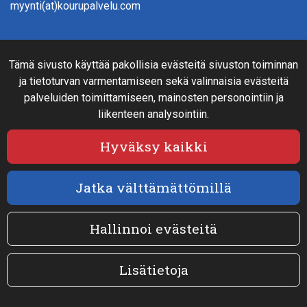
myynti(at)kourupalvelu.com
Verkkokauppainfo
Tämä sivusto käyttää pakollisia evästeitä sivuston toiminnan
Rahoitus
ja tietoturvan varmentamiseen sekä valinnaisia evästeitä
Näin teet ostoksia verkkokaupassa
palveluiden toimittamiseen, mainosten personointiin ja
Sopimusehdot- ja toimitusehdot
liikenteen analysointiin.
Maksutavat
Tietosuojaseloste
Hyväksy kaikki
Jatka välttämättömillä
Seuraa sosiaalisessa mediassa
Facebook
Hallinnoi evästeitä
Lisätietoja
© 2025 Kourupalvelu Hölttä Oy. All rights reserved. Site
by
atFlow Oy