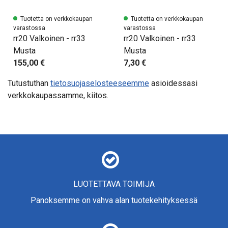
Tuotetta on verkkokaupan
Tuotetta on verkkokaupan
varastossa
varastossa
rr20 Valkoinen - rr33
rr20 Valkoinen - rr33
Musta
Musta
155,00 €
7,30 €
Tutustuthan
tietosuojaselosteeseemme
asioidessasi
verkkokaupassamme, kiitos.
LUOTETTAVA TOIMIJA
Panoksemme on vahva alan tuotekehityksessä