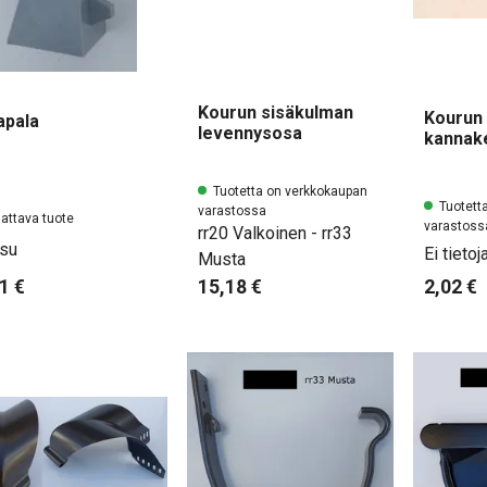
Kourun sisäkulman
Kourun 
lapala
levennysosa
kannak
Tuotetta on verkkokaupan
Tuotett
varastossa
lattava tuote
varastoss
rr20 Valkoinen - rr33
su
Ei tietoja
Musta
1 €
2,02 €
15,18 €