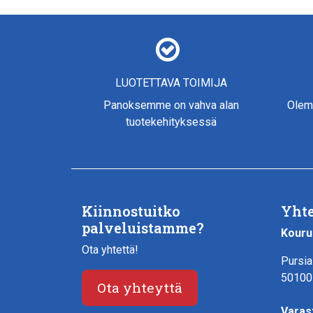
LUOTETTAVA TOIMIJA
Panoksemme on vahva alan
Olem
tuotekehityksessä
Kiinnostuitko
Yhte
palveluistamme?
Kouru
Ota yhtettä!
Pursia
50100
Ota yhteyttä
Varas