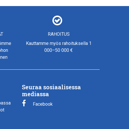
AT
RAHOITUS
yömme
Kauttamme myös rahoituksella 1
johon
000–50 000 €
inen
Seuraa sosiaalisessa
mediassa
passa
Facebook
dot