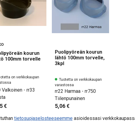
KO
Puolipyöreän kourun
lipyöreän kourun
lähtö 100mm torvelle,
tö 100mm torvelle
3kpl
otetta on verkkokaupan
Tuotetta on verkkokaupan
stossa
varastossa
0 Valkoinen - rr33
rr22 Harmaa - rr750
ta
Tiilenpunainen
5 €
5,06 €
stuthan
tietosuojaselosteeseemme
asioidessasi verkkokaupassa