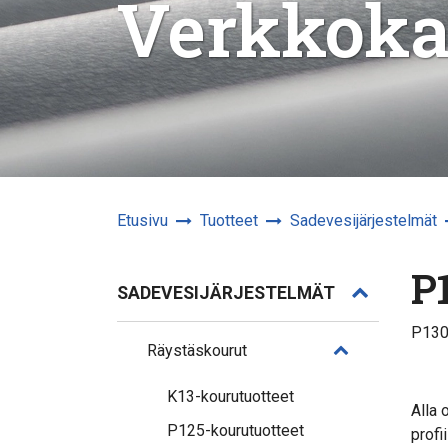
Verkkok
Etusivu
Tuotteet
Sadevesijärjestelmät
P
SADEVESIJÄRJESTELMÄT
P130 
Räystäskourut
K13-kourutuotteet
Alla 
P125-kourutuotteet
profi