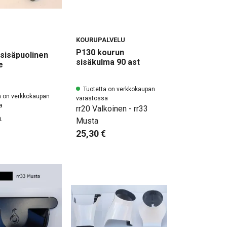
KOURUPALVELU
P130 kourun
sisäpuolinen
sisäkulma 90 ast
e
Tuotetta on verkkokaupan
a on verkkokaupan
varastossa
a
rr20 Valkoinen - rr33
.
Musta
25,30 €