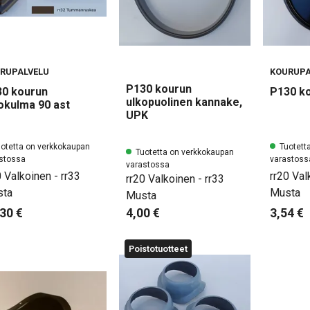
RUPALVELU
KOURUPA
P130 kourun
0 kourun
P130 k
ulkopuolinen kannake,
okulma 90 ast
UPK
otetta on verkkokaupan
Tuotett
Tuotetta on verkkokaupan
stossa
varastoss
varastossa
0 Valkoinen - rr33
rr20 Val
rr20 Valkoinen - rr33
ta
Musta
Musta
30 €
3,54 €
4,00 €
Poistotuotteet