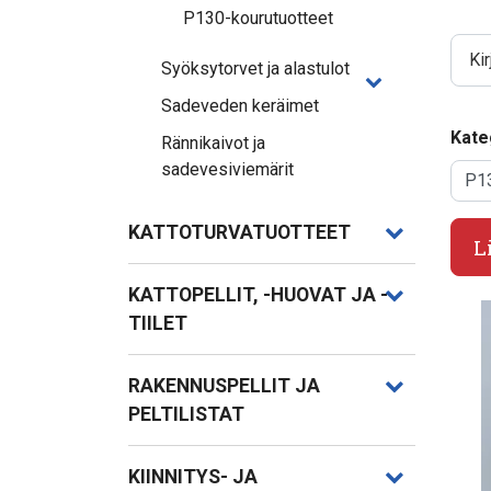
P130-kourutuotteet
Kirjo
Syöksytorvet ja alastulot
Sadeveden keräimet
Kate
Rännikaivot ja
sadevesiviemärit
KATTOTURVATUOTTEET
L
KATTOPELLIT, -HUOVAT JA -
TIILET
RAKENNUSPELLIT JA
PELTILISTAT
KIINNITYS- JA