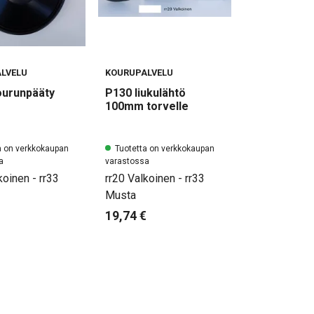
LVELU
KOURUPALVELU
ourunpääty
P130 liukulähtö
100mm torvelle
a on verkkokaupan
Tuotetta on verkkokaupan
a
varastossa
koinen - rr33
rr20 Valkoinen - rr33
Musta
19,74 €