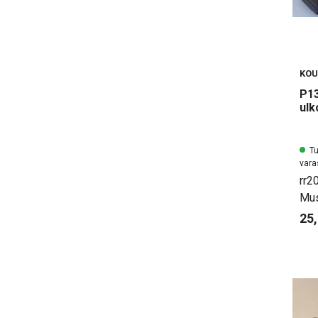
KOU
P13
ulk
Tu
vara
rr2
Mus
25,