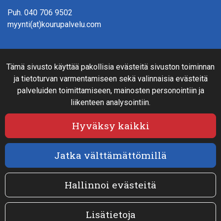
Puh.
040 706 9502
myynti(at)kourupalvelu.com
Verkkokauppainfo
Tämä sivusto käyttää pakollisia evästeitä sivuston toiminnan
Rahoitus
ja tietoturvan varmentamiseen sekä valinnaisia evästeitä
Näin teet ostoksia verkkokaupassa
palveluiden toimittamiseen, mainosten personointiin ja
Sopimusehdot- ja toimitusehdot
liikenteen analysointiin.
Maksutavat
Tietosuojaseloste
Hyväksy kaikki
Jatka välttämättömillä
Seuraa sosiaalisessa mediassa
Facebook
Hallinnoi evästeitä
Lisätietoja