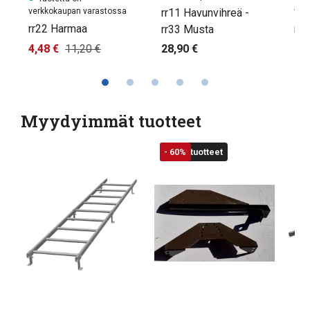
rr11 Havunvihreä -
verkkokaupan varastossa
ver
rr22 Harmaa
rr
rr33 Musta
4,48 €
11,20 €
28,90 €
7,9
Myydyimmät tuotteet
UUSI
Poistotuotteet
- 60%