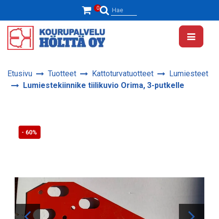
Siirry pääsisältöön
0
Hae
Etusivu
Tuotteet
Kattoturvatuotteet
Lumiesteet
Lumiestekiinnike tiilikuvio Orima, 3-putkelle
- 60%