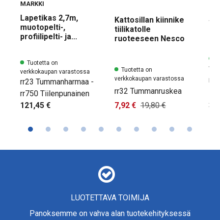
MARKKI
MA
Lapetikas 2,7m,
Se
Kattosillan kiinnike
muotopelti-,
sei
tiilikatolle
profiilipelti- ja...
ruoteeseen Nesco
Tu
Tuotetta on
ver
Tuotetta on
verkkokaupan varastossa
rr2
verkkokaupan varastossa
rr23 Tummanharmaa -
rr32 Tummanruskea
Mu
rr750 Tiilenpunainen
7,92 €
19,80 €
35,
121,45 €
LUOTETTAVA TOIMIJA
Panoksemme on vahva alan tuotekehityksessä