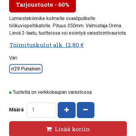
Tarjoustuote - 60%
Lumiestekiinnike kolmelle ovaaliputkelle
tiilikuviopeltikatolle. Pituus 350mm. Valmistaja Orima.
Lievä 2-laatu, tuotteissa voi esiintyä varastointivauriota.
Toimituskulut alk. 12,80 €
Väri
rr29 Punainen
Tuotetta on verkkokaupan varastossa
Kasvata määrää
Vähennä määrää
Määrä
Lisää koriin