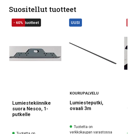
Suositellut tuotteet
UUSI
Poistotuotteet
- 60%
UUSI
UU
Poi
- 
KOURUPALVELU
Lumiesteputki,
Lumiestekiinnike
Kat
ovaali 3m
suora Nesco, 1-
tii
putkelle
ru
Tuotetta on
verkkokaupan varastossa
Tuotetta on
Tu