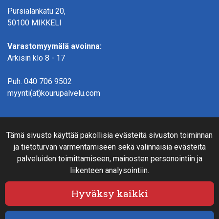
Pursialankatu 20,
50100 MIKKELI
Varastomyymälä avoinna:
Arkisin klo 8 - 17
Puh.
040 706 9502
myynti(at)kourupalvelu.com
Verkkokauppainfo
Tämä sivusto käyttää pakollisia evästeitä sivuston toiminnan
Rahoitus
ja tietoturvan varmentamiseen sekä valinnaisia evästeitä
Näin teet ostoksia verkkokaupassa
palveluiden toimittamiseen, mainosten personointiin ja
Sopimusehdot- ja toimitusehdot
liikenteen analysointiin.
Maksutavat
Tietosuojaseloste
Hyväksy kaikki