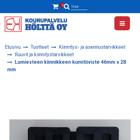
Siirry pääsisältöön
0
Hae
Etusivu
Tuotteet
Kiinnitys- ja asennustarvikkeet
Ruuvit ja kiinnitystarvikkeet
Lumiesteen kiinnikkeen kumitiiviste 46mm x 28
mm