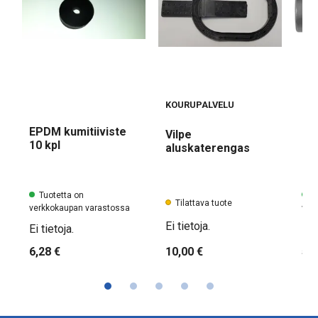
KOURUPALVELU
MA
EPDM kumitiiviste
Ma
Vilpe
10 kpl
8
aluskaterengas
Tuotetta on
Tu
Tilattava tuote
verkkokaupan varastossa
ver
Ei tietoja.
Ei tietoja.
Ei t
10,00 €
6,28 €
5,0