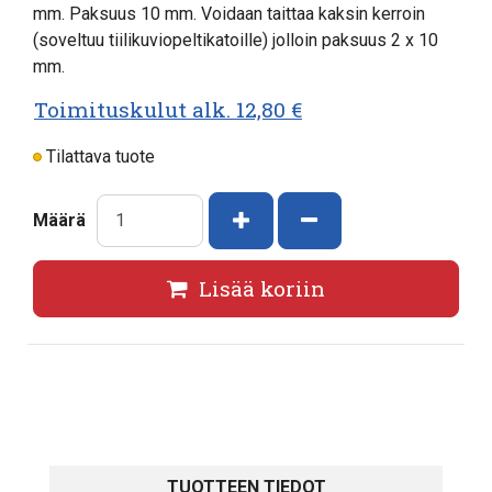
mm. Paksuus 10 mm. Voidaan taittaa kaksin kerroin
(soveltuu tiilikuviopeltikatoille) jolloin paksuus 2 x 10
mm.
Toimituskulut alk. 12,80 €
Tilattava tuote
Kasvata määrää
Vähennä määrää
Määrä
Lisää koriin
TUOTTEEN TIEDOT